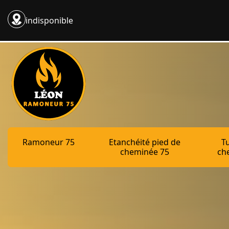
indisponible
Ramoneur 75
Etanchéité pied de
T
cheminée 75
ch