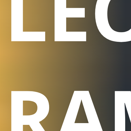
LÉ
RA